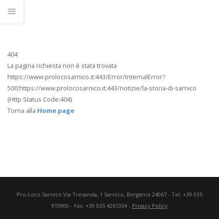
404
La pagina richiesta non è stata trovata
https://www.prolocosarnico.it:443/Error/InternalError?
500;https://www.prolocosarnico.it:443/notizie/la-storia-di-sarnico
(Http Status Code:404)
Torna alla
Home page
Pro-Loco Sarnico
Via Tresanda, 1
Sarnico
,
Bergamo
24067
- Tel:
+39 035
910900
- Fax:
+39 035 4261334
-
Privacy Policy