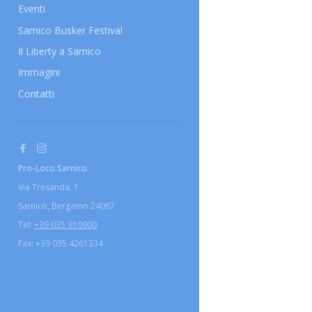
Eventi
Sarnico Busker Festival
Il Liberty a Sarnico
Immagini
Contatti
Pro-Loco Sarnico
Via Tresanda, 1
Sarnico, Bergamo 24067
Tel:
+39 035 910900
Fax: +39 035 4261334