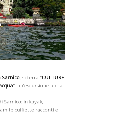
i
Sarnico
, si terrà "
CULTURE
'acqua”
: un'escursione unica
di Sarnico: in kayak,
amite cuffiette racconti e