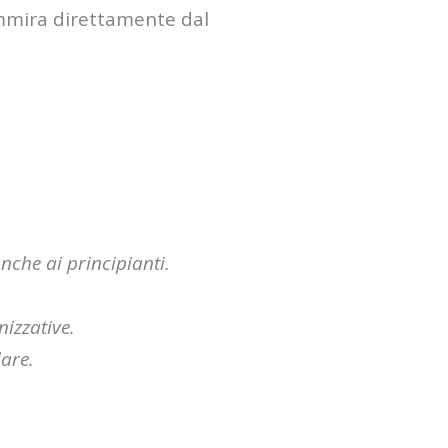
 ammira direttamente dal
anche ai principianti.
izzative.
lare.