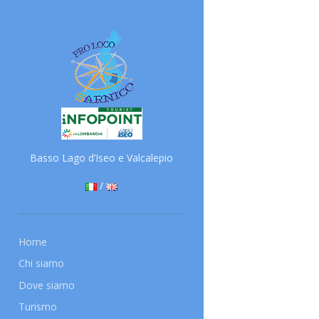
Basso Lago d’Iseo e Valcalepio
/
Home
Chi siamo
Dove siamo
Turismo